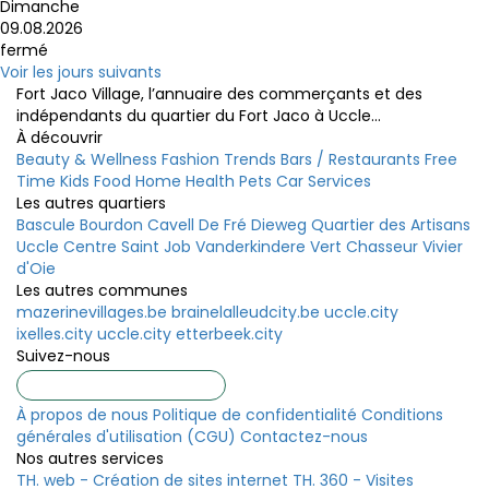
Dimanche
09.08.2026
fermé
Voir les jours suivants
Fort Jaco Village, l’annuaire des commerçants et des
indépendants du quartier du Fort Jaco à Uccle...
À découvrir
Beauty & Wellness
Fashion
Trends
Bars / Restaurants
Free
Time
Kids
Food
Home
Health
Pets
Car
Services
Les autres quartiers
Bascule
Bourdon
Cavell
De Fré
Dieweg
Quartier des Artisans
Uccle Centre
Saint Job
Vanderkindere
Vert Chasseur
Vivier
d'Oie
Les autres communes
mazerinevillages.be
brainelalleudcity.be
uccle.city
ixelles.city
uccle.city
etterbeek.city
Suivez-nous
Inscrire un commerce
À propos de nous
Politique de confidentialité
Conditions
générales d'utilisation (CGU)
Contactez-nous
Nos autres services
TH. web - Création de sites internet
TH. 360 - Visites